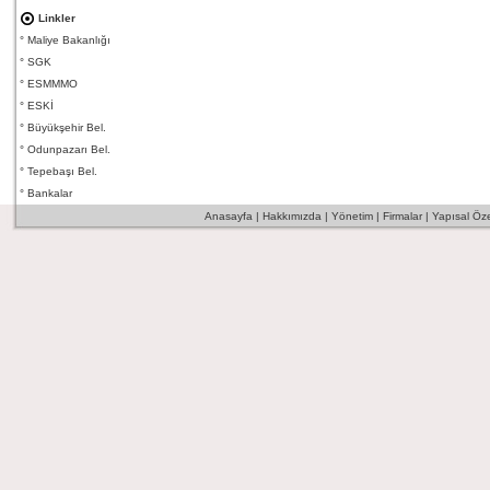
Linkler
°
Maliye Bakanlığı
°
SGK
°
ESMMMO
°
ESKİ
°
Büyükşehir Bel.
°
Odunpazarı Bel.
°
Tepebaşı Bel.
°
Bankalar
Anasayfa
|
Hakkımızda
|
Yönetim
|
Firmalar
|
Yapısal Özel