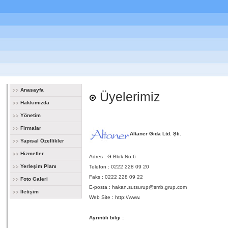
Anasayfa
Üyelerimiz
Hakkımızda
Yönetim
Firmalar
Altaner Gıda Ltd. Şti.
Yapısal Özellikler
Hizmetler
Adres : G Blok No:6
Yerleşim Planı
Telefon : 0222 228 09 20
Faks : 0222 228 09 22
Foto Galeri
E-posta :
hakan.sutsurup@smb.grup.com
İletişim
Web Site :
http://www.
Ayrıntılı bilgi :