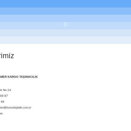
imiz
AMER KARGO TAŞIMACILIK
ok No:14
 09 87
 86
mer@horozlojistik.com.tr
ww.