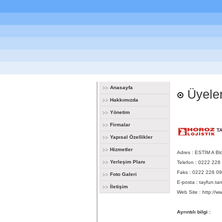
Anasayfa
Üyeler
Hakkımızda
Yönetim
Firmalar
T
Yapısal Özellikler
Hizmetler
Adres : ESTİM A Bl
Yerleşim Planı
Telefon : 0222 228
Faks : 0222 228 09
Foto Galeri
E-posta :
tayfun.ta
İletişim
Web Site :
http://w
Ayrıntılı bilgi :