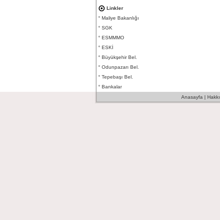
Linkler
°
Maliye Bakanlığı
°
SGK
°
ESMMMO
°
ESKİ
°
Büyükşehir Bel.
°
Odunpazarı Bel.
°
Tepebaşı Bel.
°
Bankalar
Anasayfa
|
Hakk