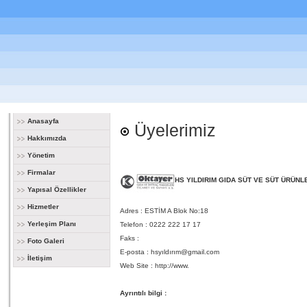
Anasayfa
Üyelerimiz
Hakkımızda
Yönetim
Firmalar
HS YILDIRIM GIDA SÜT VE SÜT ÜRÜN
Yapısal Özellikler
Hizmetler
Adres : ESTİM A Blok No:18
Yerleşim Planı
Telefon : 0222 222 17 17
Faks :
Foto Galeri
E-posta :
hsyıldırım@gmail.com
İletişim
Web Site :
http://www.
Ayrıntılı bilgi :