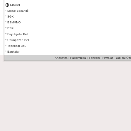
Linkler
°
Maliye Bakanlığı
°
SGK
°
ESMMMO
°
ESKİ
°
Büyükşehir Bel.
°
Odunpazarı Bel.
°
Tepebaşı Bel.
°
Bankalar
Anasayfa
|
Hakkımızda
|
Yönetim
|
Firmalar
|
Yapısal Özel