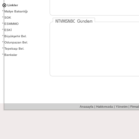
Linkler
°
Maliye Bakanlığı
°
SGK
°
ESMMMO
°
ESKİ
°
Büyükşehir Bel.
°
Odunpazarı Bel.
°
Tepebaşı Bel.
°
Bankalar
Anasayfa
|
Hakkımızda
|
Yönetim
|
Firmal