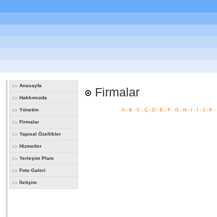
Anasayfa
Firmalar
Hakkımızda
Yönetim
A
-
B
-
C
-
Ç
-
D
-
E
-
F
-
G
-
H
-
I
-
İ
-
J
-
K
-
Firmalar
Yapısal Özellikler
Hizmetler
Yerleşim Planı
Foto Galeri
İletişim