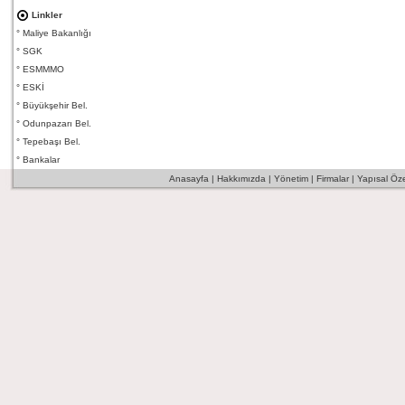
Linkler
°
Maliye Bakanlığı
°
SGK
°
ESMMMO
°
ESKİ
°
Büyükşehir Bel.
°
Odunpazarı Bel.
°
Tepebaşı Bel.
°
Bankalar
Anasayfa
|
Hakkımızda
|
Yönetim
|
Firmalar
|
Yapısal Özel