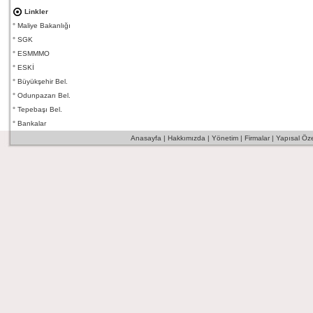
Linkler
°
Maliye Bakanlığı
°
SGK
°
ESMMMO
°
ESKİ
°
Büyükşehir Bel.
°
Odunpazarı Bel.
°
Tepebaşı Bel.
°
Bankalar
Anasayfa
|
Hakkımızda
|
Yönetim
|
Firmalar
|
Yapısal Özel