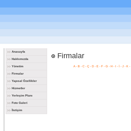
Anasayfa
Firmalar
Hakkımızda
Yönetim
A
-
B
-
C
-
Ç
-
D
-
E
-
F
-
G
-
H
-
I
-
İ
-
J
-
K
-
Firmalar
Yapısal Özellikler
Hizmetler
Yerleşim Planı
Foto Galeri
İletişim