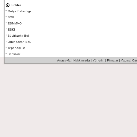
Linkler
°
Maliye Bakanlığı
°
SGK
°
ESMMMO
°
ESKİ
°
Büyükşehir Bel.
°
Odunpazarı Bel.
°
Tepebaşı Bel.
°
Bankalar
Anasayfa
|
Hakkımızda
|
Yönetim
|
Firmalar
|
Yapısal Özel