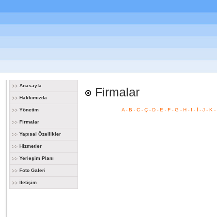
Anasayfa
Firmalar
Hakkımızda
Yönetim
A
-
B
-
C
-
Ç
-
D
-
E
-
F
-
G
-
H
-
I
-
İ
-
J
-
K
-
Firmalar
Yapısal Özellikler
Hizmetler
Yerleşim Planı
Foto Galeri
İletişim