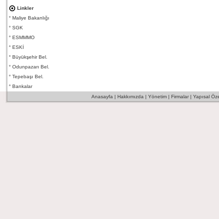
Linkler
°
Maliye Bakanlığı
°
SGK
°
ESMMMO
°
ESKİ
°
Büyükşehir Bel.
°
Odunpazarı Bel.
°
Tepebaşı Bel.
°
Bankalar
Anasayfa
|
Hakkımızda
|
Yönetim
|
Firmalar
|
Yapısal Özel