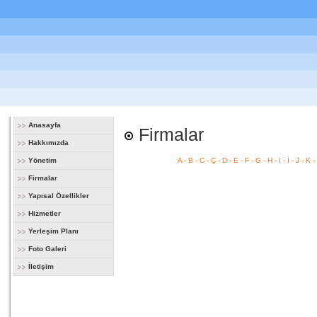
Anasayfa
Firmalar
Hakkımızda
Yönetim
A
-
B
-
C
-
Ç
-
D
-
E
-
F
-
G
-
H
-
I
-
İ
-
J
-
K
-
Firmalar
Yapısal Özellikler
Hizmetler
Yerleşim Planı
Foto Galeri
İletişim