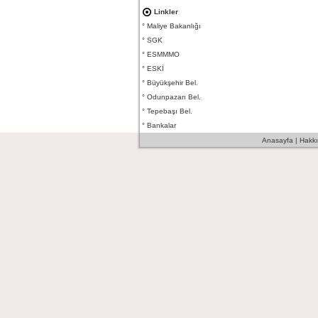
Linkler
°
Maliye Bakanlığı
°
SGK
°
ESMMMO
°
ESKİ
°
Büyükşehir Bel.
°
Odunpazarı Bel.
°
Tepebaşı Bel.
°
Bankalar
Anasayfa
|
Hakk