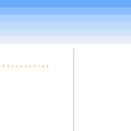
-
X
-
0
-
1
-
2
-
3
-
4
-
5
-
6
-
7
-
8
-
9