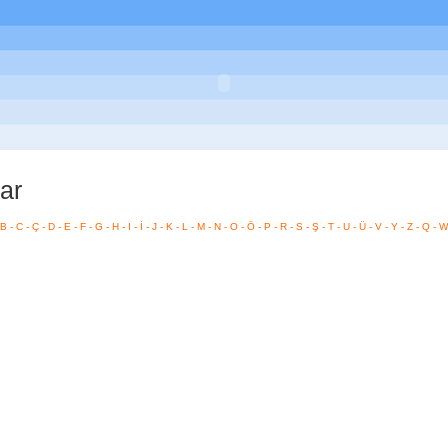
ar
B
-
C
-
Ç
-
D
-
E
-
F
-
G
-
H
-
I
-
İ
-
J
-
K
-
L
-
M
-
N
-
O
-
Ö
-
P
-
R
-
S
-
Ş
-
T
-
U
-
Ü
-
V
-
Y
-
Z
-
Q
-
W